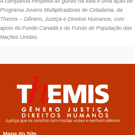
A campanha
Respeita as gurias na folia é uma ação do
Programa Jovens Multiplicadoras de Cidadania, da
Themis – Gênero, Justiça e Direitos Humanos, com
apoio do Fundo Canadá e do Fundo de População das
Nações Unidas.
Justiça que se constrói com muitas vozes e nenhum silêncio.
Mapa do Site