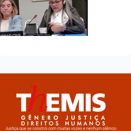
Justiça que se constrói com muitas vozes e nenhum silêncio.