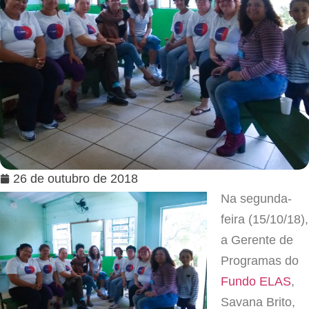
26 de outubro de 2018
Na segunda-
feira (15/10/18),
a Gerente de
Programas do
Fundo ELAS
,
Savana Brito,