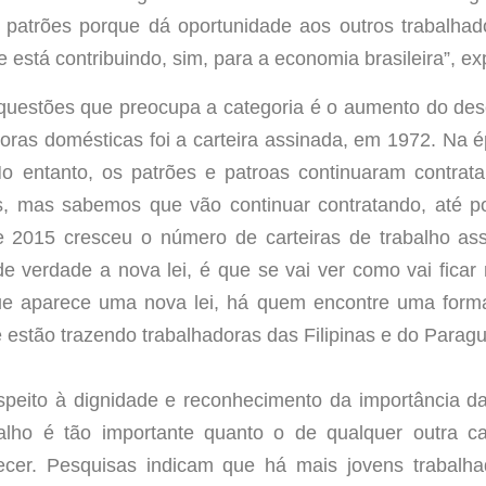
s patrões porque dá oportunidade aos outros trabalha
 está contribuindo, sim, para a economia brasileira”, ex
estões que preocupa a categoria é o aumento do dese
doras domésticas foi a carteira assinada, em 1972. Na 
 entanto, os patrões e patroas continuaram contra
es, mas sabemos que vão continuar contratando, até
e 2015 cresceu o número de carteiras de trabalho ass
de verdade a nova lei, é que se vai ver como vai fica
e aparece uma nova lei, há quem encontre uma forma
estão trazendo trabalhadoras das Filipinas e do Paragu
espeito à dignidade e reconhecimento da importância d
alho é tão importante quanto o de qualquer outra ca
cer. Pesquisas indicam que há mais jovens trabalh