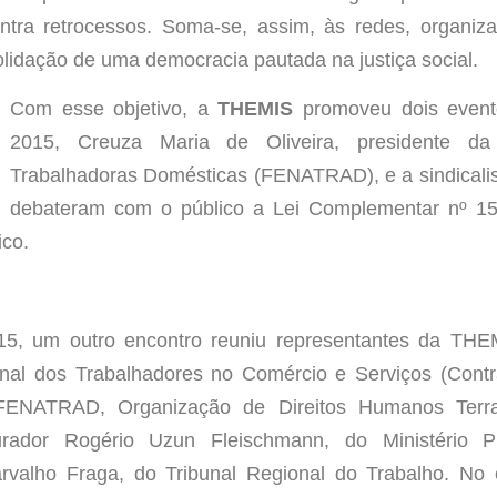
ontra retrocessos. Soma-se, assim, às redes, organi
idação de uma democracia pautada na justiça social.
Com esse objetivo, a
THEMIS
promoveu dois event
2015, Creuza Maria de Oliveira, presidente d
Trabalhadoras Domésticas (FENATRAD), e a sindicali
debateram com o público a Lei Complementar nº 15
ico.
15, um outro encontro reuniu representantes da TH
nal dos Trabalhadores no Comércio e Serviços (Con
à FENATRAD, Organização de Direitos Humanos Terra
urador Rogério Uzun Fleischmann, do Ministério P
valho Fraga, do Tribunal Regional do Trabalho. No e