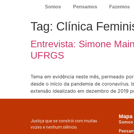
Somos
Pensamos
Fazemos
Tag:
Clínica Femini
Entrevista: Simone Main
UFRGS
Tema em evidência neste mês, permeado por
desde o início da pandemia de coronavírus. I
extensão idealizado em dezembro de 2019 po
Mapa 
Justiça que se constrói com muitas
Somos
vozes e nenhum silêncio.
Pensa