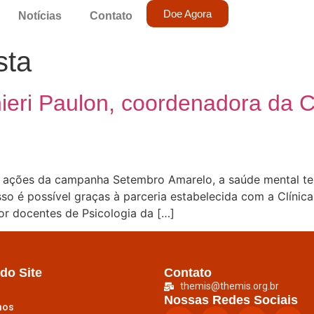
Doe Agora
Notícias
Contato
sta
ieri Paulon, coordenadora da C
 ações da campanha Setembro Amarelo, a saúde mental te
sso é possível graças à parceria estabelecida com a Clíni
r docentes de Psicologia da […]
do Site
Contato
themis@themis.org.br
Nossas Redes Sociais
mos