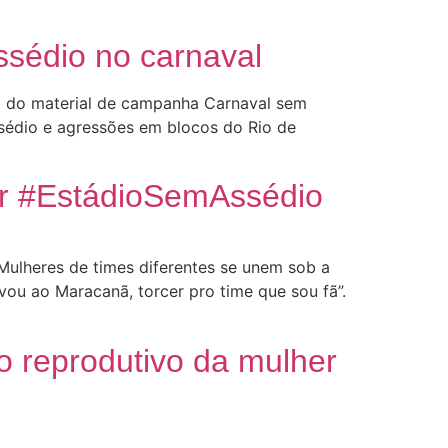
sédio no carnaval
ção do material de campanha Carnaval sem
ssédio e agressões em blocos do Rio de
or #EstádioSemAssédio
ulheres de times diferentes se unem sob a
ou ao Maracanã, torcer pro time que sou fã”.
o reprodutivo da mulher