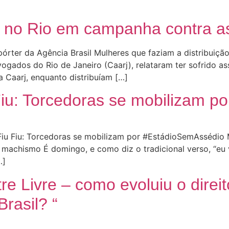
 no Rio em campanha contra as
epórter da Agência Brasil Mulheres que faziam a distribui
ogados do Rio de Janeiro (Caarj), relataram ter sofrido a
 Caarj, enquanto distribuíam […]
iu: Torcedoras se mobilizam p
u Fiu: Torcedoras se mobilizam por #EstádioSemAssédio M
machismo É domingo, e como diz o tradicional verso, “eu v
…]
e Livre – como evoluiu o direit
rasil? “