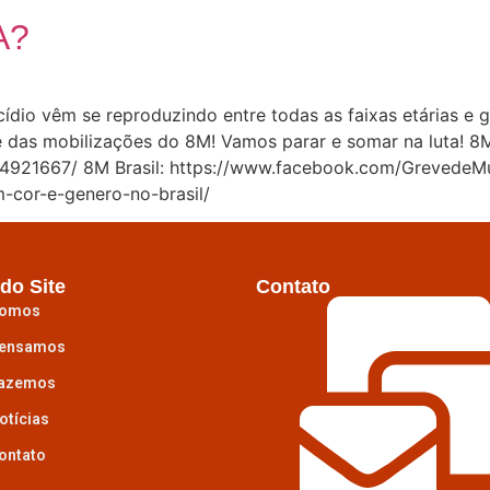
A?
dio vêm se reproduzindo entre todas as faixas etárias e 
pe das mobilizações do 8M! Vamos parar e somar na luta! 8
921667/ 8M Brasil: https://www.facebook.com/GrevedeMul
m-cor-e-genero-no-brasil/
do Site
Contato
omos
ensamos
azemos
otícias
ontato