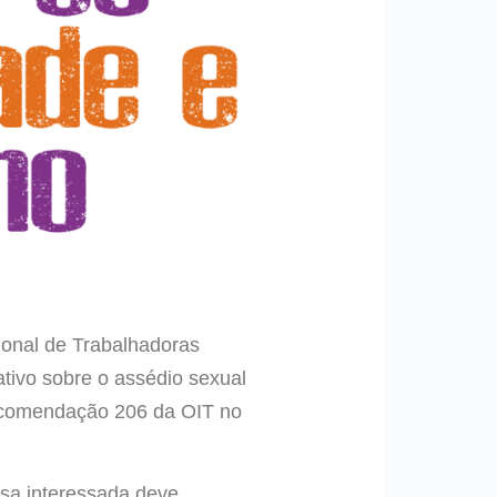
ional de Trabalhadoras
ativo sobre o assédio sexual
ecomendação 206 da OIT no
esa interessada deve