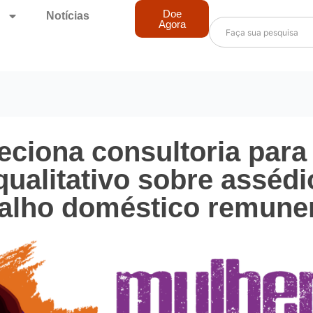
Doe
Notícias
Agora
eciona consultoria para
qualitativo sobre assédi
balho doméstico remune