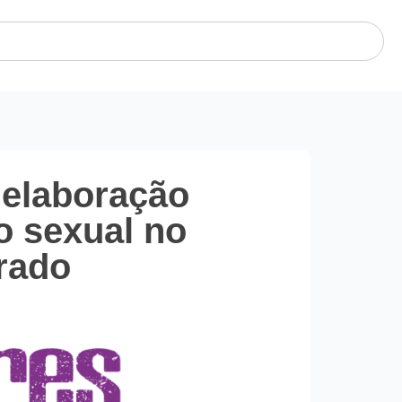
 elaboração
o sexual no
rado