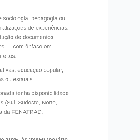
e sociologia, pedagogia ou
matizações de experiências.
rodução de documentos
anos — com ênfase em
reitos.
ativas, educação popular,
s ou estatais.
onada tenha disponibilidade
ís (Sul, Sudeste, Norte,
iva da FENATRAD.
e 2025, às 23h59 (horário