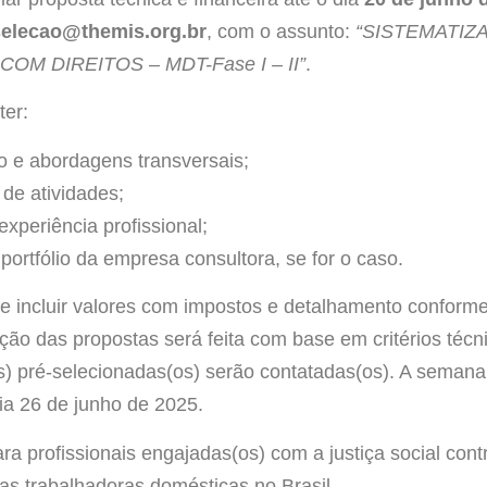
selecao@themis.org.br
, com o assunto:
“SISTEMATIZ
M DIREITOS – MDT-Fase I – II”
.
ter:
o e abordagens transversais;
de atividades;
xperiência profissional;
portfólio da empresa consultora, se for o caso.
ve incluir valores com impostos e detalhamento conform
ção das propostas será feita com base em critérios téc
) pré-selecionadas(os) serão contatadas(os). A semana 
a 26 de junho de 2025.
a profissionais engajadas(os) com a justiça social cont
das trabalhadoras domésticas no Brasil.