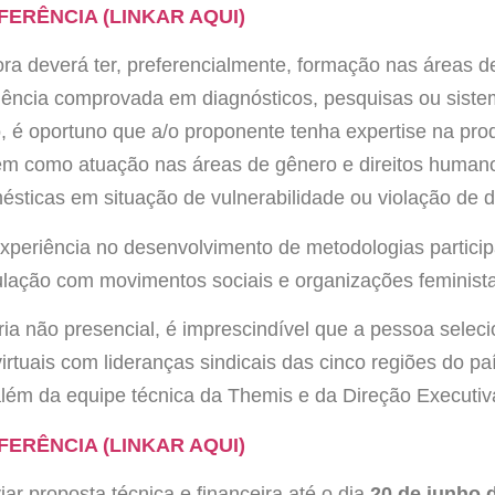
ERÊNCIA (LINKAR AQUI)
ra deverá ter, preferencialmente, formação nas áreas d
iência comprovada em diagnósticos, pesquisas ou siste
ão, é oportuno que a/o proponente tenha expertise na p
bem como atuação nas áreas de gênero e direitos hum
sticas em situação de vulnerabilidade ou violação de di
periência no desenvolvimento de metodologias particip
iculação com movimentos sociais e organizações feminista
ia não presencial, é imprescindível que a pessoa seleci
virtuais com lideranças sindicais das cinco regiões do pa
além da equipe técnica da Themis e da Direção Execut
ERÊNCIA (LINKAR AQUI)
ar proposta técnica e financeira até o dia
20 de junho d