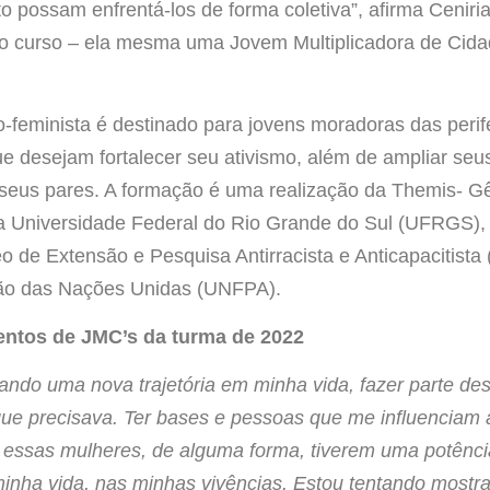
o possam enfrentá-los de forma coletiva”
, afirma Ceniri
 curso – ela mesma uma Jovem Multiplicadora de Cida
o-feminista é destinado para jovens moradoras das perif
ue desejam fortalecer seu ativismo, além de ampliar se
eus pares. A formação é uma realização da Themis- Gên
 Universidade Federal do Rio Grande do Sul (UFRGS), 
 de Extensão e Pesquisa Antirracista e Anticapacitista
ão das Nações Unidas (UNFPA).
entos de JMC’s da turma de 2022
ndo uma nova trajetória em minha vida, fazer parte des
que precisava. Ter bases e pessoas que me influenciam a
 essas mulheres, de alguma forma, tiverem uma potênci
minha vida, nas minhas vivências. Estou tentando most