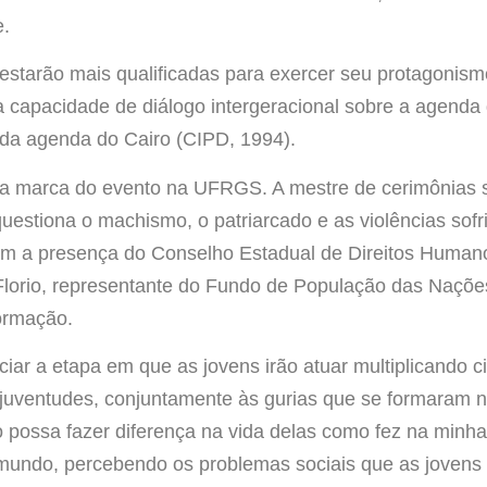
e.
s estarão mais qualificadas para exercer seu protagonis
ua capacidade de diálogo intergeracional sobre a agenda 
 da agenda do Cairo (CIPD, 1994).
a marca do evento na UFRGS. A mestre de cerimônias s
stiona o machismo, o patriarcado e as violências sofr
com a presença do Conselho Estadual de Direitos Human
Florio, representante do Fundo de População das Naçõ
ormação.
ciar a etapa em que as jovens irão atuar multiplicando 
 juventudes, conjuntamente às gurias que se formaram n
 possa fazer diferença na vida delas como fez na minh
 mundo, percebendo os problemas sociais que as jovens