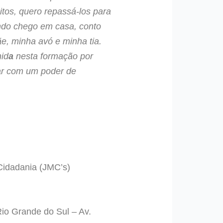
tos, quero repassá-los para
ando chego em casa, conto
e, minha avó e minha tia.
hid
a
nesta formação por
ar com um poder de
Cidadania (JMC’s)
io Grande do Sul – Av.