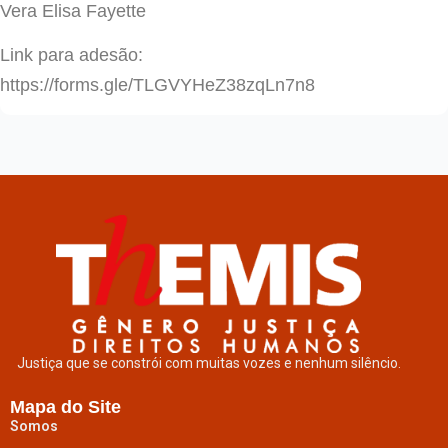
Vera Elisa Fayette
Link para adesão:
https://forms.gle/TLGVYHeZ38zqLn7n8
Justiça que se constrói com muitas vozes e nenhum silêncio.
Mapa do Site
Somos