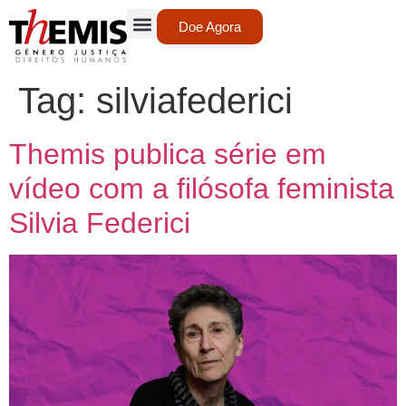
Doe Agora
Tag:
silviafederici
Themis publica série em
vídeo com a filósofa feminista
Silvia Federici