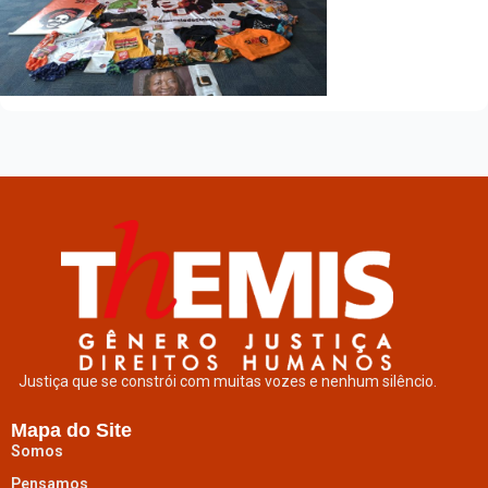
Justiça que se constrói com muitas vozes e nenhum silêncio.
Mapa do Site
Somos
Pensamos