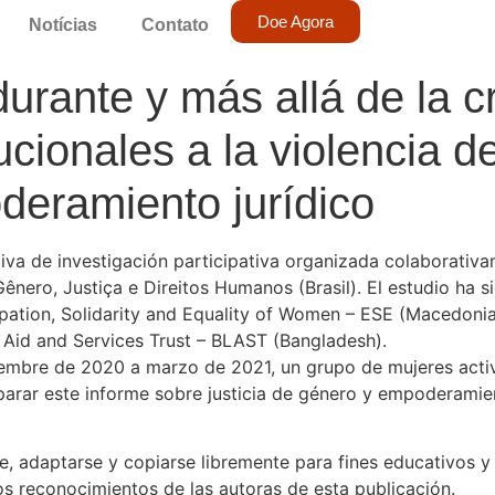
Doe Agora
Notícias
Contato
urante y más allá de la c
cionales a la violencia de
deramiento jurídico
iativa de investigación participativa organizada colaborat
ênero, Justiça e Direitos Humanos (Brasil). El estudio ha
ipation, Solidarity and Equality of Women – ESE (Macedon
Aid and Services Trust – BLAST (Bangladesh).
iembre de 2020 a marzo de 2021, un grupo de mujeres activ
parar este informe sobre justicia de género y empoderamien
e, adaptarse y copiarse libremente para fines educativos 
 reconocimientos de las autoras de esta publicación.