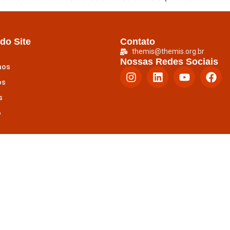
do Site
Contato
themis@themis.org.br
Nossas Redes Sociais
mos
os
s
o