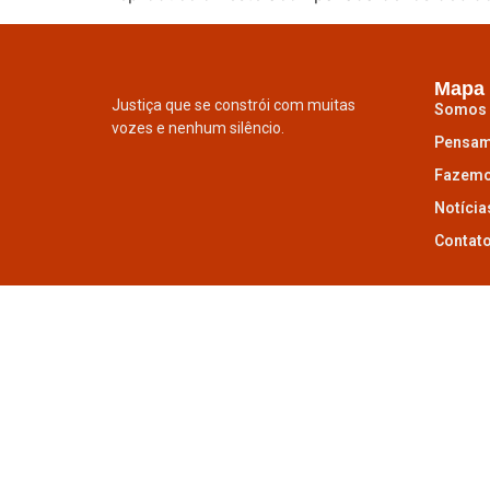
Mapa 
Justiça que se constrói com muitas
Somos
vozes e nenhum silêncio.
Pensa
Fazem
Notícia
Contat