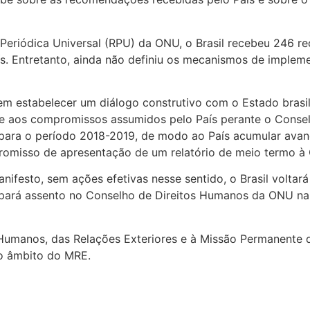
ão Periódica Universal (RPU) da ONU, o Brasil recebeu 2
aís. Entretanto, ainda não definiu os mecanismos de impl
em estabelecer um diálogo construtivo com o Estado brasil
e aos compromissos assumidos pelo País perante o Consel
lho para o período 2018-2019, de modo ao País acumular a
romisso de apresentação de um relatório de meio termo à
nifesto, sem ações efetivas nesse sentido, o Brasil volta
ará assento no Conselho de Direitos Humanos da ONU na d
Humanos, das Relações Exteriores e à Missão Permanente 
o âmbito do MRE.