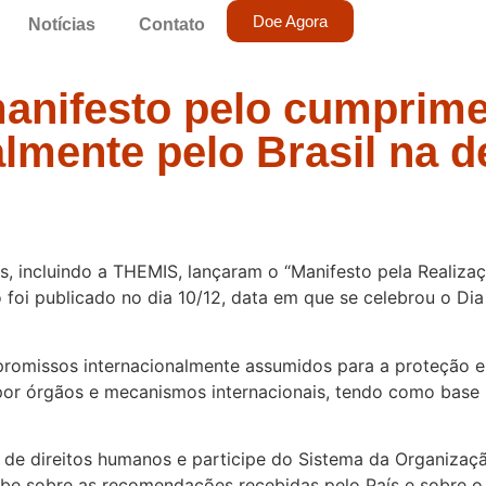
Doe Agora
Notícias
Contato
anifesto pelo cumprim
mente pelo Brasil na de
, incluindo a THEMIS, lançaram o “Manifesto pela Realiza
foi publicado no dia 10/12, data em que se celebrou o Dia
romissos internacionalmente assumidos para a proteção e 
or órgãos e mecanismos internacionais, tendo como base 
is de direitos humanos e participe do Sistema da Organiz
 sobre as recomendações recebidas pelo País e sobre o re