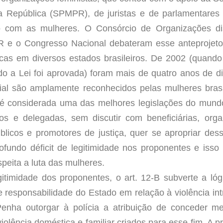
 República (SPMPR), de juristas e de parlamentares 
o com as mulheres. O Consórcio de Organizações dis
R e o Congresso Nacional debateram esse anteprojeto
icas em diversos estados brasileiros. De 2002 (quando
do a Lei foi aprovada) foram mais de quatro anos de 
cial são amplamente reconhecidos pelas mulheres brasi
 é considerada uma das melhores legislações do mund
 e delegadas, sem discutir com beneficiárias, org
licos e promotores de justiça, quer se apropriar dess
undo déficit de legitimidade nos proponentes e isso
peita a luta das mulheres.
gitimidade dos proponentes, o art. 12-B subverte a lóg
e responsabilidade do Estado em relação à violência int
Penha outorgar à polícia a atribuição de conceder me
iolência doméstica e familiar criados para esse fim. A p