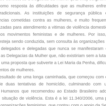
mo resposta às dificuldades que as mulheres enfre
radicionais. As instituições de segurança pública
cias cometidas contra as mulheres, e muito frequen
lizadas para atendimento a vitimas de violência domes
 os movimentos feministas e de mulheres. Por isso
esteja sendo conduzida, sem consulta às organizações 
 delegados e delegadas que nunca se manifestaram 
s Delegacias da Mulher que, não existiriam sem a lut
uma proposta que subverte a Lei Maria da Penha, dificul
ntos de mulheres.
resultado de uma longa caminhada, que começou com 
de duas tentativas de homicídio, culminando com
os Humanos que recomendou ao Estado Brasileiro ado
situação de violência. Esta é a lei 11.340/2006, uma p
 organizações feministas, que contou com o apoio da Sec