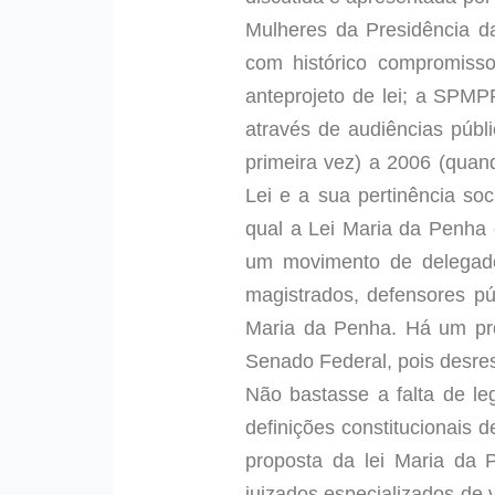
Mulheres da Presidência da
com histórico compromiss
anteprojeto de lei; a SPMP
através de audiências públ
primeira vez) a 2006 (quan
Lei e a sua pertinência so
qual a Lei Maria da Penha
um movimento de delegados
magistrados, defensores púb
Maria da Penha. Há um prof
Senado Federal, pois desres
Não bastasse a falta de le
definições constitucionais d
proposta da lei Maria da 
juizados especializados de v