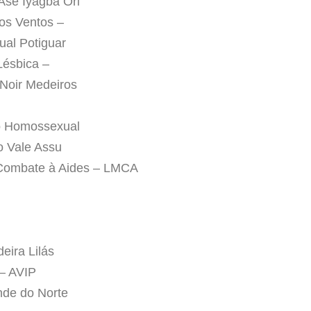
Ase Iyagba Ori
os Ventos –
al Potiguar
Lésbica –
Noir Medeiros
o Homossexual
 Vale Assu
 Combate à Aides – LMCA
eira Lilás
 – AVIP
nde do Norte