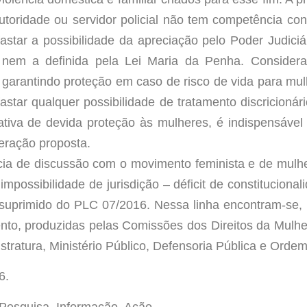
autoridade ou servidor policial não tem competência cons
afastar a possibilidade da apreciação pelo Poder Judici
 e nem a definida pela Lei Maria da Penha. Considera
garantindo proteção em caso de risco de vida para m
star qualquer possibilidade de tratamento discricionári
ativa de devida proteção às mulheres, é indispensáv
teração proposta.
ia de discussão com o movimento feminista e de mulher
mpossibilidade de jurisdição – déficit de constituciona
 suprimido do PLC 07/2016. Nessa linha encontram-se,
to, produzidas pelas Comissões dos Direitos da Mulher
istratura, Ministério Público, Defensoria Pública e Orde
6.
 Pesquisa, Informação, Ação