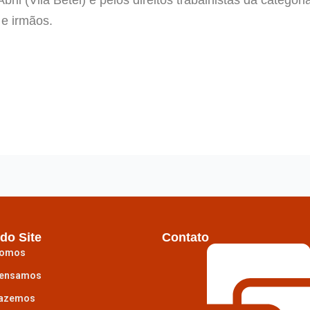
 e irmãos.
do Site
Contato
omos
ensamos
azemos