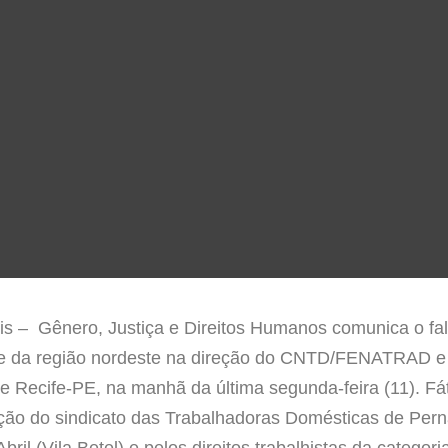
is – Gênero, Justiça e Direitos Humanos comunica o fa
te da região nordeste na direção do CNTD/FENATRAD e 
 Recife-PE, na manhã da última segunda-feira (11). Fá
ução do sindicato das Trabalhadoras Domésticas de Pern
ril (Vila Betel) e pelos direitos trabalhistas da categor