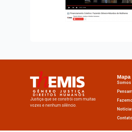
Mapa 
Somos
Pensa
Justiça que se constrói com muitas
Fazem
vozes e nenhum silêncio.
Notícia
Contat