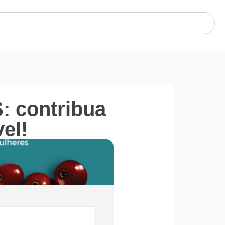
: contribua
el!