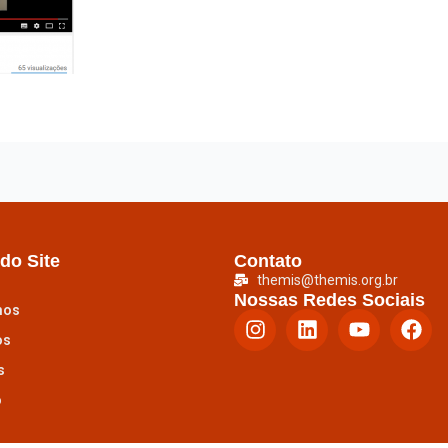
do Site
Contato
themis@themis.org.br
Nossas Redes Sociais
mos
os
s
o