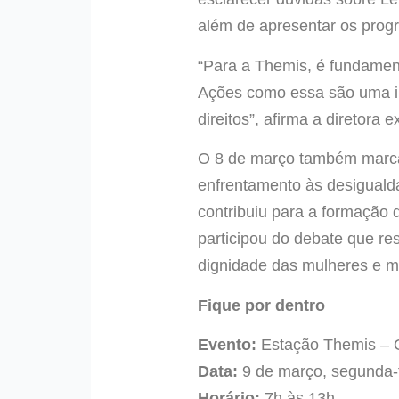
além de apresentar os progr
“Para a Themis, é fundament
Ações como essa são uma imp
direitos”, afirma a diretora
O 8 de março também marca
enfrentamento às desiguald
contribuiu para a formação 
participou do debate que res
dignidade das mulheres e m
Fique por dentro
Evento:
Estação Themis – Or
Data:
9 de março, segunda-f
Horário:
7h às 13h