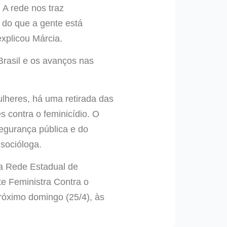
 A rede nos traz
o do que a gente está
xplicou Márcia.
Brasil e os avanços nas
ulheres, há uma retirada das
s contra o feminicídio. O
segurança pública e do
socióloga.
da Rede Estadual de
te Feministra Contra o
róximo domingo (25/4), às