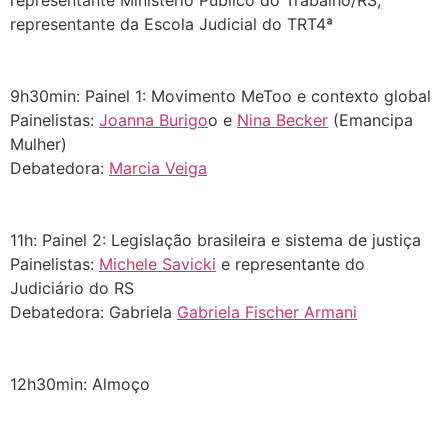
representante da Escola Judicial do TRT4ª
⠀⠀⠀⠀⠀⠀⠀
⠀⠀⠀⠀⠀⠀⠀
9h30min: Painel 1: Movimento MeToo e contexto global
Painelistas:
Joanna Burigo
o e
Nina Becker
(Emancipa
Mulher)
Debatedora:
Marcia Veiga
⠀⠀⠀⠀⠀⠀⠀
⠀⠀⠀⠀⠀⠀⠀
11h: Painel 2: Legislação brasileira e sistema de justiça
Painelistas:
Michele Savicki
e representante do
Judiciário do RS
Debatedora: Gabriela
Gabriela Fischer Armani
⠀⠀⠀⠀⠀⠀⠀
⠀⠀⠀⠀⠀⠀⠀
12h30min: Almoço
⠀⠀⠀⠀⠀⠀⠀
⠀⠀⠀⠀⠀⠀⠀