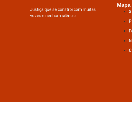
Mapa 
Justiça que se constrói com muitas
S
vozes e nenhum silêncio.
P
F
N
C