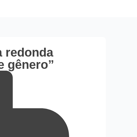
a redonda
e gênero”