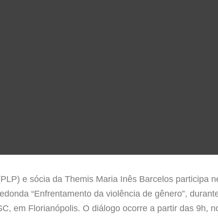
PLP) e sócia da Themis Maria Inês Barcelos participa ne
donda “Enfrentamento da violência de gênero”, durante
, em Florianópolis. O diálogo ocorre a partir das 9h,